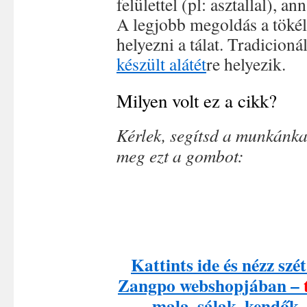
felülettel (pl: asztallal), 
A legjobb megoldás a tökél
helyezni a tálat. Tradicion
készült alátét
re helyezik.
Milyen volt ez a cikk?
Kérlek, segítsd a munkánka
meg ezt a gombot:
Kattints ide és nézz sz
Zangpo webshopjában –
mala, sálak, kendők,