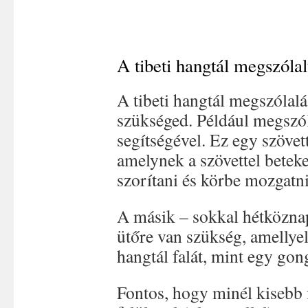
A tibeti hangtál megszólal
A tibeti hangtál megszólal
szükséged. Például megszól
segítségével. Ez egy szövett
amelynek a szövettel beteker
szorítani és körbe mozgatni
A másik – sokkal hétközna
ütőre van szükség, amellye
hangtál falát, mint egy gon
Fontos, hogy minél kisebb f