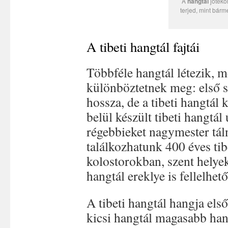
A
hangtál
jótéko
terjed, mint bár
A tibeti hangtál fajtái
Többféle hangtál létezik, 
különböztetnek meg: első 
hossza, de a tibeti hangtál 
belül készült tibeti hangtá
régebbieket nagymester tál
találkozhatunk 400 éves tibe
kolostorokban, szent helye
hangtál ereklye is fellelhető
A tibeti hangtál hangja els
kicsi hangtál magasabb ha