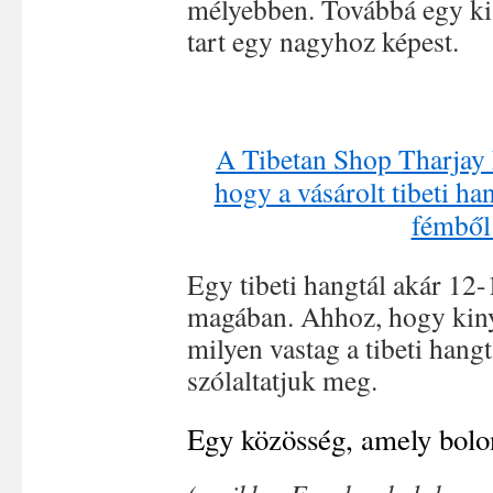
mélyebben. Továbbá egy kis
tart egy nagyhoz képest.
A Tibetan Shop Tharjay 
hogy a vásárolt tibeti h
fémből
Egy tibeti hangtál akár 12-
magában. Ahhoz, hogy kin
milyen vastag a tibeti hangt
szólaltatjuk meg.
Egy közösség, amely bolon